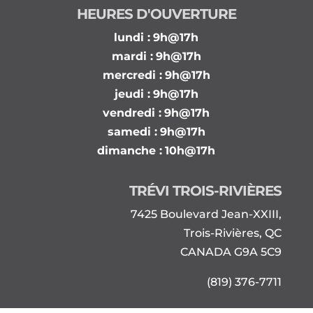
HEURES D'OUVERTURE
lundi :
9h@17h
mardi :
9h@17h
mercredi :
9h@17h
jeudi :
9h@17h
vendredi :
9h@17h
samedi :
9h@17h
dimanche :
10h@17h
TRÉVI TROIS-RIVIÈRES
7425 Boulevard Jean-XXIII,
Trois-Rivières, QC
CANADA G9A 5C9
(819) 376-7711