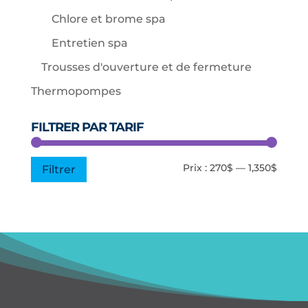
Chlore et brome spa
Entretien spa
Trousses d'ouverture et de fermeture
Thermopompes
FILTRER PAR TARIF
Prix
Prix
Prix :
270$
—
1,350$
Filtrer
min
max