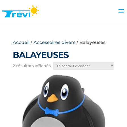
Accueil
/
Accessoires divers
/ Balayeuses
BALAYEUSES
Trié
2 résultats affichés
par
prix
croissant