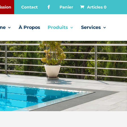
ssion
Contact
Panier
Articles 0
gne
À Propos
Produits
Services