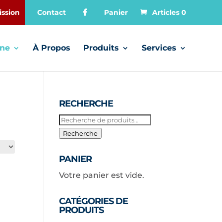
ssion
Contact
Panier
Articles 0
gne
À Propos
Produits
Services
RECHERCHE
Recherche
pour :
Recherche
PANIER
Votre panier est vide.
CATÉGORIES DE
PRODUITS