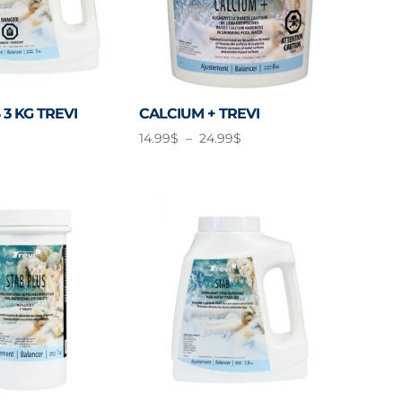
3 KG TREVI
CALCIUM + TREVI
Plage
14.99
$
–
24.99
$
de
prix :
14.99$
à
24.99$