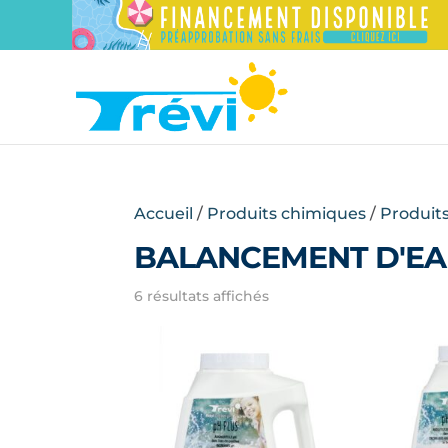
Accueil
/
Produits chimiques
/
Produit
BALANCEMENT D'EA
Trié
6 résultats affichés
par
prix
croissant