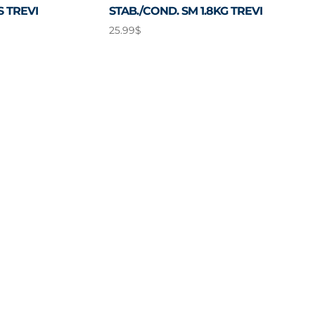
S TREVI
STAB./COND. SM 1.8KG TREVI
25.99
$