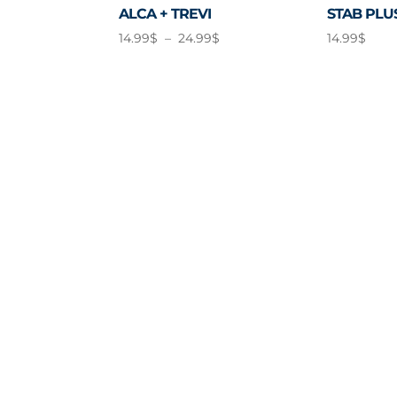
ALCA + TREVI
STAB PLU
Plage
14.99
$
–
24.99
$
14.99
$
de
prix :
14.99$
à
24.99$