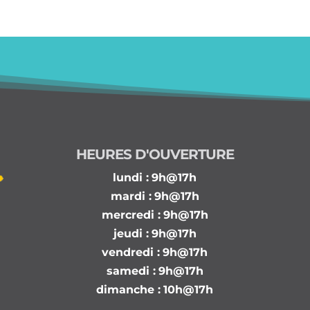
HEURES D'OUVERTURE
lundi :
9h@17h
mardi :
9h@17h
mercredi :
9h@17h
jeudi :
9h@17h
vendredi :
9h@17h
samedi :
9h@17h
dimanche :
10h@17h