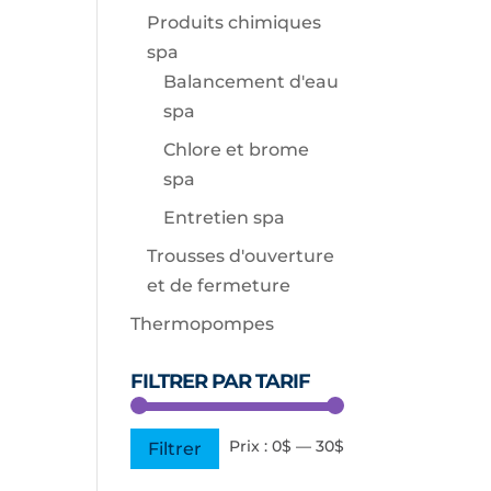
Produits chimiques
spa
Balancement d'eau
spa
Chlore et brome
spa
Entretien spa
Trousses d'ouverture
et de fermeture
Thermopompes
FILTRER PAR TARIF
Prix
Prix
Prix :
0$
—
30$
Filtrer
min
max