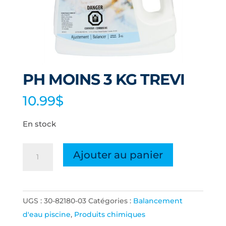
PH MOINS 3 KG TREVI
10.99
$
En stock
quantité
Ajouter au panier
de
PH
MOINS
UGS :
30-82180-03
Catégories :
Balancement
3
d'eau piscine
,
Produits chimiques
KG