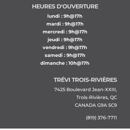
HEURES D'OUVERTURE
lundi :
9h@17h
mardi :
9h@17h
mercredi :
9h@17h
jeudi :
9h@17h
vendredi :
9h@17h
samedi :
9h@17h
dimanche :
10h@17h
TRÉVI TROIS-RIVIÈRES
7425 Boulevard Jean-XXIII,
Trois-Rivières, QC
CANADA G9A 5C9
(819) 376-7711