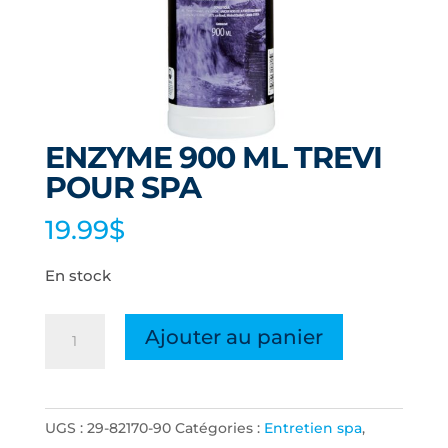
ENZYME 900 ML TREVI
POUR SPA
19.99
$
En stock
quantité
Ajouter au panier
de
ENZYME
900
UGS :
29-82170-90
Catégories :
Entretien spa
,
ML