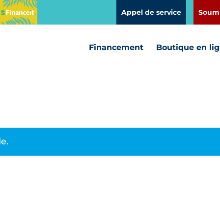
Appel de service
Soumi
Financement
Boutique en li
e.