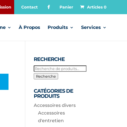
ssion
Contact
Panier
Articles 0
gne
À Propos
Produits
Services
RECHERCHE
Recherche
pour :
Recherche
CATÉGORIES DE
PRODUITS
Accessoires divers
Accessoires
d'entretien