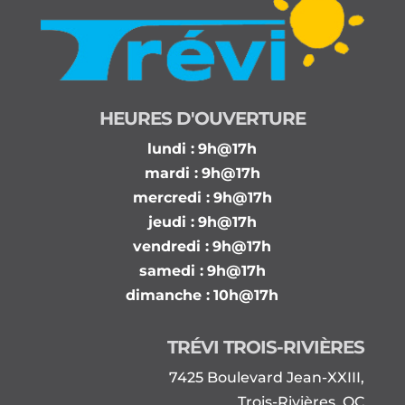
HEURES D'OUVERTURE
lundi :
9h@17h
mardi :
9h@17h
mercredi :
9h@17h
jeudi :
9h@17h
vendredi :
9h@17h
samedi :
9h@17h
dimanche :
10h@17h
TRÉVI TROIS-RIVIÈRES
7425 Boulevard Jean-XXIII,
Trois-Rivières, QC