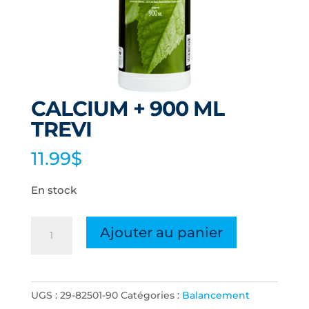
CALCIUM + 900 ML
TREVI
11.99
$
En stock
quantité
Ajouter au panier
de
CALCIUM
+
UGS :
29-82501-90
Catégories :
Balancement
900