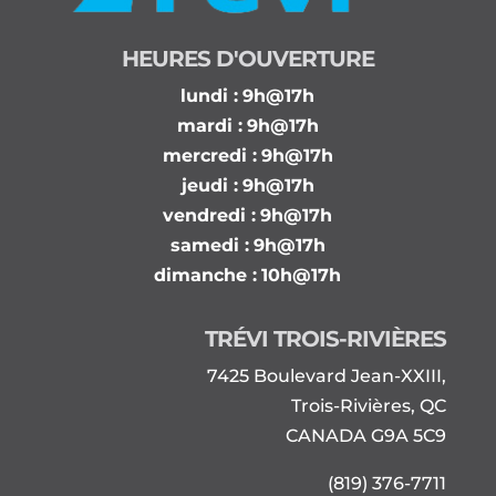
HEURES D'OUVERTURE
lundi :
9h@17h
mardi :
9h@17h
mercredi :
9h@17h
jeudi :
9h@17h
vendredi :
9h@17h
samedi :
9h@17h
dimanche :
10h@17h
TRÉVI TROIS-RIVIÈRES
7425 Boulevard Jean-XXIII,
Trois-Rivières, QC
CANADA G9A 5C9
(819) 376-7711