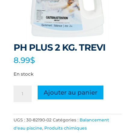
PH PLUS 2 KG. TREVI
8.99
$
En stock
quantité
Ajouter au panier
de
PH
PLUS
UGS :
30-82190-02
Catégories :
Balancement
2
d'eau piscine
,
Produits chimiques
KG.