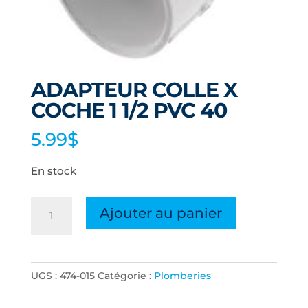
ADAPTEUR COLLE X
COCHE 1 1/2 PVC 40
5.99
$
En stock
quantité
Ajouter au panier
de
ADAPTEUR
COLLE
UGS :
474-015
Catégorie :
Plomberies
X
COCHE