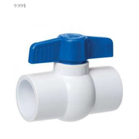
9.99
$