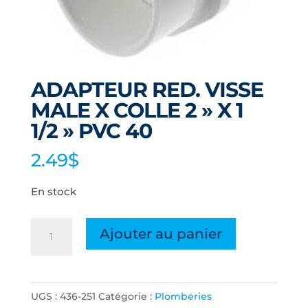
ADAPTEUR RED. VISSE
MALE X COLLE 2 » X 1
1/2 » PVC 40
2.49
$
En stock
quantité
Ajouter au panier
de
ADAPTEUR
RED.
UGS :
436-251
Catégorie :
Plomberies
VISSE