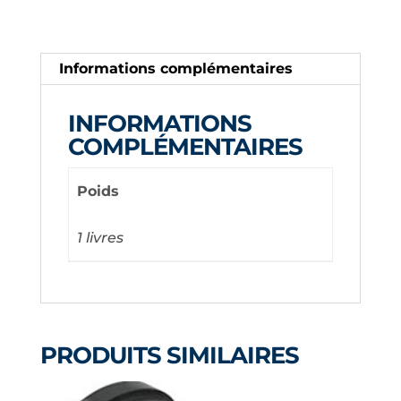
MALE
X
COLLE
Informations complémentaires
2''
X
INFORMATIONS
1
COMPLÉMENTAIRES
1/2''
PVC
Poids
40
1 livres
PRODUITS SIMILAIRES