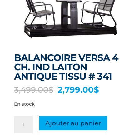
BALANCOIRE VERSA 4
CH. IND LAITON
ANTIQUE TISSU # 341
Le
Le
3,499.00
$
2,799.00
$
prix
prix
En stock
initial
actuel
était :
est :
quantité
3,499.00$.
2,799.00$.
Ajouter au panier
de
BALANCOIRE