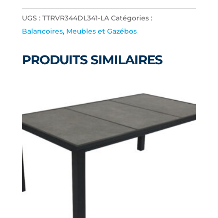
VERSA
UGS :
TTRVR344DL341-LA
Catégories :
4
Balancoires
,
Meubles et Gazébos
CH.
IND
PRODUITS SIMILAIRES
LAITON
ANTIQUE
TISSU
#
341