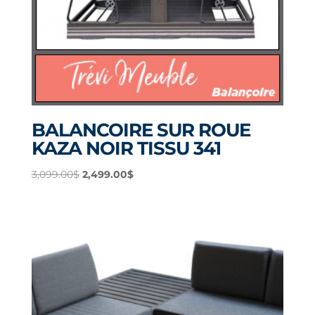
BALANCOIRE SUR ROUE
KAZA NOIR TISSU 341
Le
Le
3,099.00
$
2,499.00
$
prix
prix
initial
actuel
était :
est :
3,099.00$.
2,499.00$.