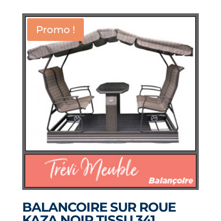
initial
actuel
était :
est :
Promo !
2,299.00$.
1,899.00$.
BALANCOIRE SUR ROUE
KAZA NOIR TISSU 341