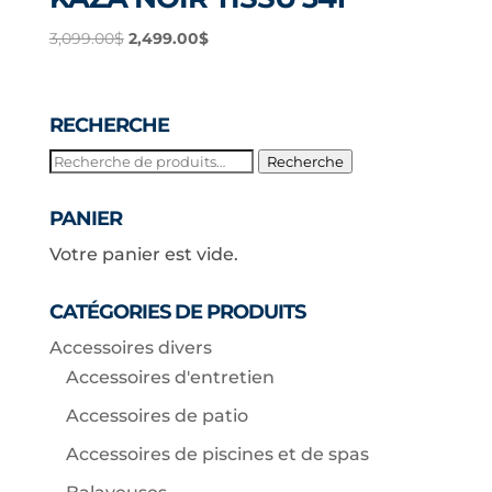
Le
Le
3,099.00
$
2,499.00
$
prix
prix
initial
actuel
était :
est :
RECHERCHE
3,099.00$.
2,499.00$.
Recherche
Recherche
pour :
PANIER
Votre panier est vide.
CATÉGORIES DE PRODUITS
Accessoires divers
Accessoires d'entretien
Accessoires de patio
Accessoires de piscines et de spas