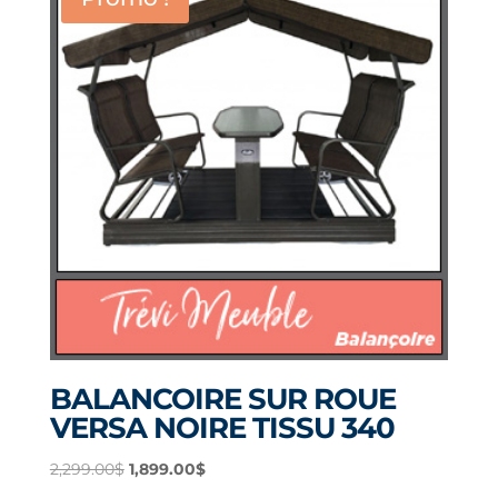
BALANCOIRE SUR ROUE
VERSA NOIRE TISSU 340
Le
Le
2,299.00
$
1,899.00
$
prix
prix