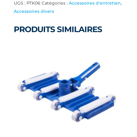
UGS :
PTK06
Catégories :
Accessoires d'entretien
,
RECHARGE
Accessoires divers
POUR
TROUSSE
PRODUITS SIMILAIRES