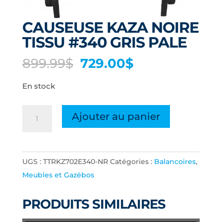
CAUSEUSE KAZA NOIRE
TISSU #340 GRIS PALE
Le
Le
899.99
$
729.00
$
prix
prix
En stock
initial
actuel
était :
est :
quantité
899.99$.
729.00$.
Ajouter au panier
de
CAUSEUSE
KAZA
UGS :
TTRKZ702E340-NR
Catégories :
Balancoires
,
NOIRE
Meubles et Gazébos
TISSU
#340
PRODUITS SIMILAIRES
GRIS
PALE