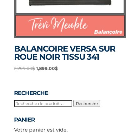
BALANCOIRE VERSA SUR
ROUE NOIR TISSU 341
Le
Le
2,299.00
$
1,899.00
$
prix
prix
initial
actuel
était :
est :
RECHERCHE
2,299.00$.
1,899.00$.
Recherche
Recherche
pour :
PANIER
Votre panier est vide.