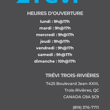
HEURES D'OUVERTURE
lundi :
9h@17h
mardi :
9h@17h
mercredi :
9h@17h
jeudi :
9h@17h
vendredi :
9h@17h
samedi :
9h@17h
dimanche :
10h@17h
TRÉVI TROIS-RIVIÈRES
7425 Boulevard Jean-XXIII,
Trois-Rivières, QC
CANADA G9A 5C9
(819) 376-7711