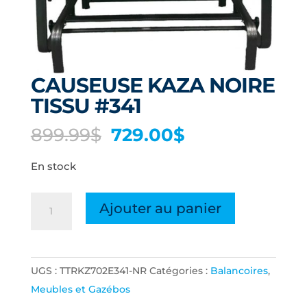
CAUSEUSE KAZA NOIRE
TISSU #341
Le
Le
899.99
$
729.00
$
prix
prix
En stock
initial
actuel
était :
est :
quantité
899.99$.
729.00$.
Ajouter au panier
de
CAUSEUSE
KAZA
UGS :
TTRKZ702E341-NR
Catégories :
Balancoires
,
NOIRE
Meubles et Gazébos
TISSU