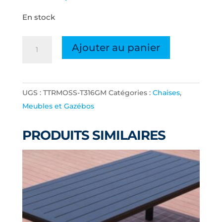
En stock
quantité
Ajouter au panier
de
CHAISE
AKUMAL
UGS :
TTRMOSS-T316GM
Catégories :
Chaises
,
PADDE
Meubles et Gazébos
CHARCOAL
GRIS
PRODUITS SIMILAIRES
FRAME
GRIS
DOSSIER
CADRE