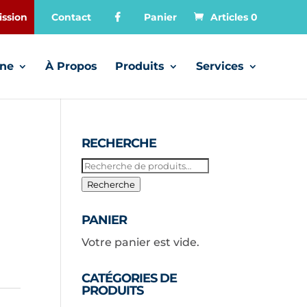
ssion
Contact
Panier
Articles 0
gne
À Propos
Produits
Services
RECHERCHE
Recherche
pour :
Recherche
PANIER
Votre panier est vide.
CATÉGORIES DE
PRODUITS