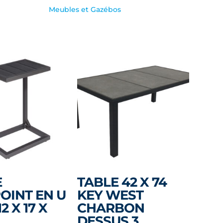
Meubles et Gazébos
E
TABLE 42 X 74
OINT EN U
KEY WEST
2 X 17 X
CHARBON
DESSUS 3