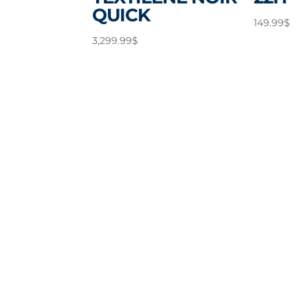
QUICK
149.99
$
3,299.99
$