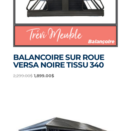
BALANCOIRE SUR ROUE
VERSA NOIRE TISSU 340
Le
Le
2,299.00
$
1,899.00
$
prix
prix
initial
actuel
était :
est :
2,299.00$.
1,899.00$.