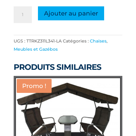
quantité
Ajouter au panier
de
CHAISE
EMP.
UGS :
TTRKZ311L341-LA
Catégories :
Chaises
,
KAZA
Meubles et Gazébos
LAITON
ANTIQUE
PRODUITS SIMILAIRES
TISSU
#341
Promo !