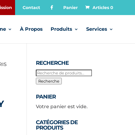
ssion
Contact
Panier
Articles 0
gne
À Propos
Produits
Services
RECHERCHE
RIS
Recherche
pour :
Recherche
PANIER
Y
Votre panier est vide.
CATÉGORIES DE
PRODUITS