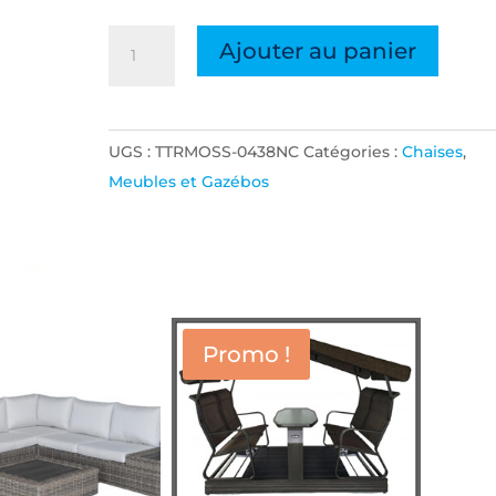
quantité
Ajouter au panier
de
CHAISE
INCLINABLE
UGS :
TTRMOSS-0438NC
Catégories :
Chaises
,
AKUMAL
Meubles et Gazébos
ALUM.
NOIR
PADDE
GRIS
QUICK
DRY
Promo !