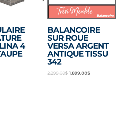
LAIRE
BALANCOIRE
ATURE
SUR ROUE
LINA 4
VERSA ARGENT
TAUPE
ANTIQUE TISSU
342
Le
Le
2,299.00
$
1,899.00
$
prix
prix
initial
actuel
était :
est :
2,299.00$.
1,899.00$.