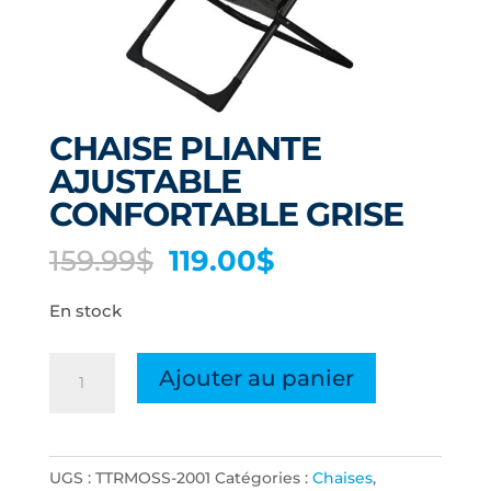
CHAISE PLIANTE
AJUSTABLE
CONFORTABLE GRISE
Le
Le
159.99
$
119.00
$
prix
prix
En stock
initial
actuel
était :
est :
quantité
159.99$.
119.00$.
Ajouter au panier
de
CHAISE
PLIANTE
UGS :
TTRMOSS-2001
Catégories :
Chaises
,
AJUSTABLE