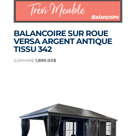
BALANCOIRE SUR ROUE
VERSA ARGENT ANTIQUE
TISSU 342
Le
Le
2,299.00
$
1,899.00
$
prix
prix
initial
actuel
était :
est :
2,299.00$.
1,899.00$.