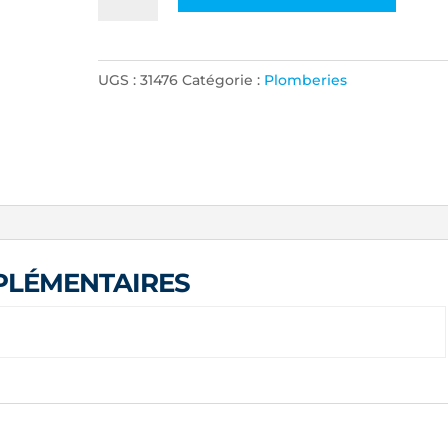
de
COLLE
PVC
UGS :
31476
Catégorie :
Plomberies
HEAVY
DUTY
4
OZ
PLÉMENTAIRES