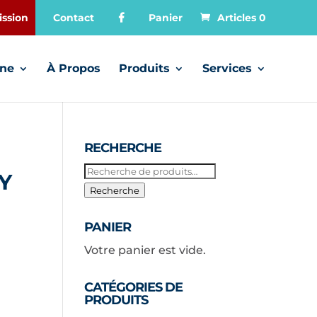
ssion
Contact
Panier
Articles 0
gne
À Propos
Produits
Services
RECHERCHE
Recherche
Y
pour :
Recherche
PANIER
Votre panier est vide.
CATÉGORIES DE
PRODUITS