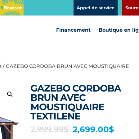
Appel de service
Soumi
Financement
Boutique en li
s
/ GAZEBO CORDOBA BRUN AVEC MOUSTIQUAIRE
GAZEBO CORDOBA
BRUN AVEC
MOUSTIQUAIRE
TEXTILENE
Le
Le
2,999.99
$
2,699.00
$
prix
prix