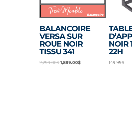
BALANCOIRE
TABL
VERSA SUR
D’APP
ROUE NOIR
NOIR 1
TISSU 341
22H
Le
Le
2,299.00
$
1,899.00
$
149.99
$
prix
prix
initial
actuel
était :
est :
2,299.00$.
1,899.00$.