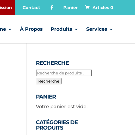
ssion
Contact
Panier
Articles 0
gne
À Propos
Produits
Services
RECHERCHE
Recherche
pour :
Recherche
PANIER
Votre panier est vide.
CATÉGORIES DE
PRODUITS