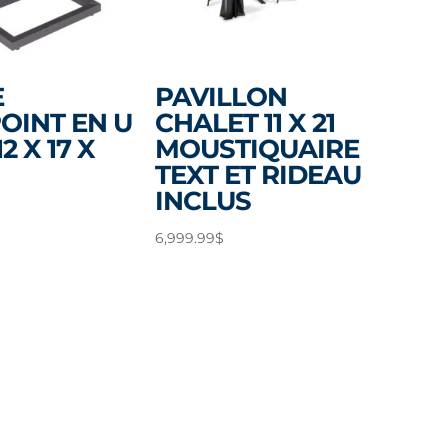
E
PAVILLON
OINT EN U
CHALET 11 X 21
2 X 17 X
MOUSTIQUAIRE
TEXT ET RIDEAU
INCLUS
6,999.99
$