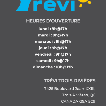
HEURES D'OUVERTURE
lundi :
9h@17h
mardi :
9h@17h
mercredi :
9h@17h
jeudi :
9h@17h
vendredi :
9h@17h
samedi :
9h@17h
dimanche :
10h@17h
TRÉVI TROIS-RIVIÈRES
7425 Boulevard Jean-XXIII,
Trois-Rivières, QC
CANADA G9A 5C9