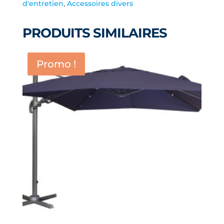
d'entretien
,
Accessoires divers
POUR
PISCINE
PRODUITS SIMILAIRES
Promo !