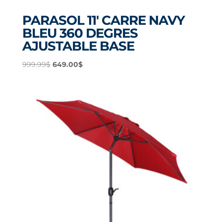
PARASOL 11′ CARRE NAVY
BLEU 360 DEGRES
AJUSTABLE BASE
Le
Le
999.99
$
649.00
$
prix
prix
initial
actuel
était :
est :
999.99$.
649.00$.