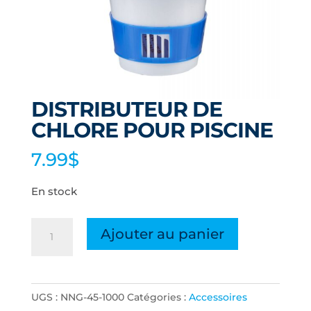
DISTRIBUTEUR DE
CHLORE POUR PISCINE
7.99
$
En stock
quantité
Ajouter au panier
de
DISTRIBUTEUR
DE
UGS :
NNG-45-1000
Catégories :
Accessoires
CHLORE