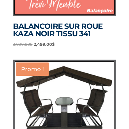
BALANCOIRE SUR ROUE
KAZA NOIR TISSU 341
Le
Le
3,099.00
$
2,499.00
$
prix
prix
initial
actuel
était :
est :
Promo !
3,099.00$.
2,499.00$.