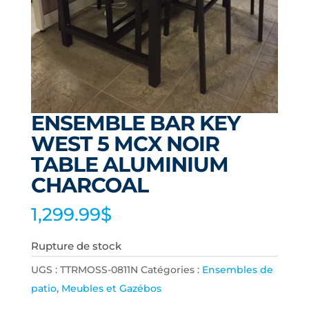
ENSEMBLE BAR KEY
WEST 5 MCX NOIR
TABLE ALUMINIUM
CHARCOAL
1,299.99
$
Rupture de stock
UGS :
TTRMOSS-0811N
Catégories :
Ensembles de
patio
,
Meubles et Gazébos