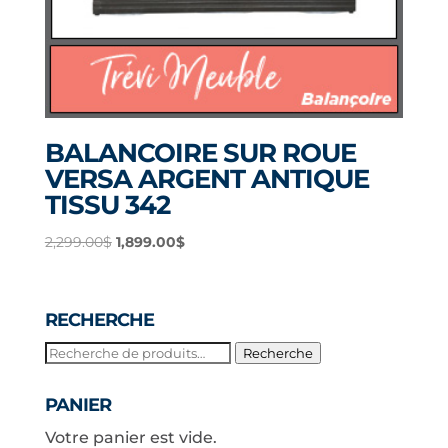
BALANCOIRE SUR ROUE
VERSA ARGENT ANTIQUE
TISSU 342
Le
Le
2,299.00
$
1,899.00
$
prix
prix
initial
actuel
était :
est :
RECHERCHE
2,299.00$.
1,899.00$.
Recherche
Recherche
pour :
PANIER
Votre panier est vide.