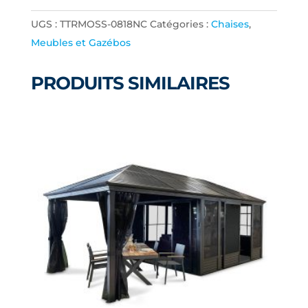
KEY
UGS :
TTRMOSS-0818NC
Catégories :
Chaises
,
WEST
Meubles et Gazébos
TEXTILENE
/
PRODUITS SIMILAIRES
OLEFIN
CHARCOAL