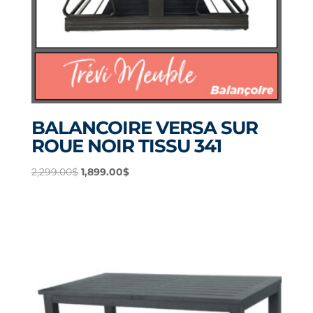
BALANCOIRE VERSA SUR
ROUE NOIR TISSU 341
Le
Le
2,299.00
$
1,899.00
$
prix
prix
initial
actuel
était :
est :
2,299.00$.
1,899.00$.