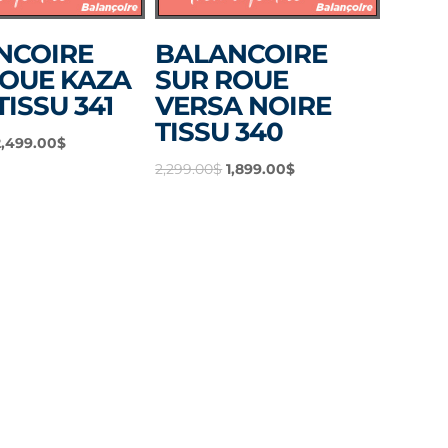
NCOIRE
BALANCOIRE
ROUE KAZA
SUR ROUE
TISSU 341
VERSA NOIRE
TISSU 340
e
Le
2,499.00
$
rix
prix
Le
Le
2,299.00
$
1,899.00
$
nitial
actuel
prix
prix
tait :
est :
initial
actuel
,099.00$.
2,499.00$.
était :
est :
2,299.00$.
1,899.00$.