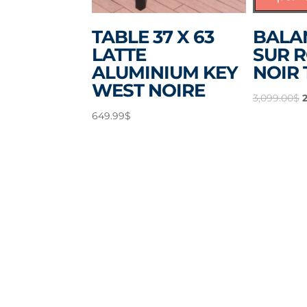
TABLE 37 X 63
BALA
LATTE
SUR 
ALUMINIUM KEY
NOIR 
WEST NOIRE
L
3,099.00
$
p
649.99
$
i
é
3