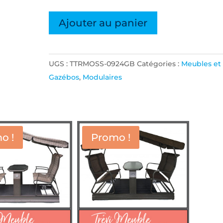
quantité
Ajouter au panier
de
MODULAIRE
DINETTE
UGS :
TTRMOSS-0924GB
Catégories :
Meubles et
4MCX
Gazébos
,
Modulaires
ROTIN
FLAT
BEIGE
GRIS
o !
Promo !
COUSSIN
BEIGE