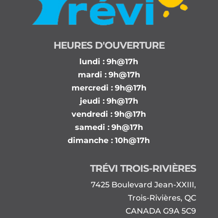
HEURES D'OUVERTURE
lundi :
9h@17h
mardi :
9h@17h
mercredi :
9h@17h
jeudi :
9h@17h
vendredi :
9h@17h
samedi :
9h@17h
dimanche :
10h@17h
TRÉVI TROIS-RIVIÈRES
7425 Boulevard Jean-XXIII,
Trois-Rivières, QC
CANADA G9A 5C9