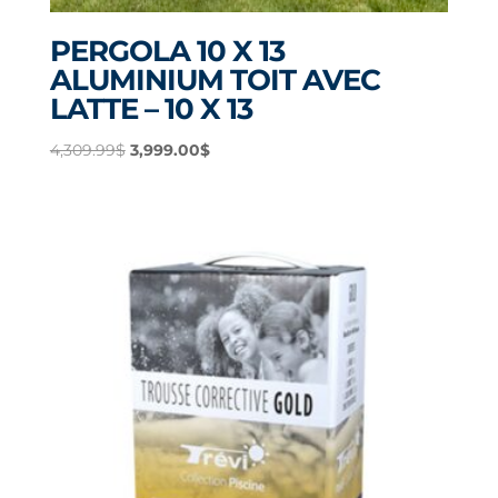
PERGOLA 10 X 13
ALUMINIUM TOIT AVEC
LATTE – 10 X 13
Le
Le
4,309.99
$
3,999.00
$
prix
prix
initial
actuel
était :
est :
4,309.99$.
3,999.00$.