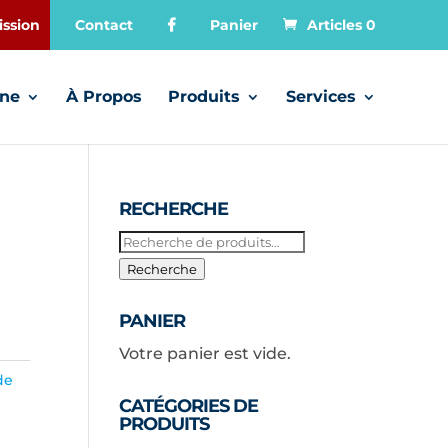
ssion
Contact
Panier
Articles 0
gne
À Propos
Produits
Services
RECHERCHE
Recherche
pour :
Recherche
PANIER
Votre panier est vide.
de
CATÉGORIES DE
PRODUITS