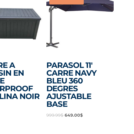
RE A
PARASOL 11′
SIN EN
CARRE NAVY
E
BLEU 360
RPROOF
DEGRES
LINA NOIR
AJUSTABLE
BASE
Le
Le
999.99
$
649.00
$
prix
prix
initial
actuel