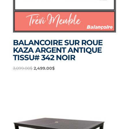
BALANCOIRE SUR ROUE
KAZA ARGENT ANTIQUE
TISSU# 342 NOIR
Le
Le
3,099.00
$
2,499.00
$
prix
prix
initial
actuel
était :
est :
3,099.00$.
2,499.00$.