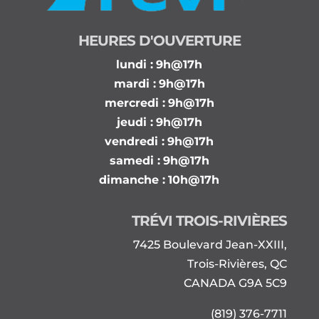
HEURES D'OUVERTURE
lundi :
9h@17h
mardi :
9h@17h
mercredi :
9h@17h
jeudi :
9h@17h
vendredi :
9h@17h
samedi :
9h@17h
dimanche :
10h@17h
TRÉVI TROIS-RIVIÈRES
7425 Boulevard Jean-XXIII,
Trois-Rivières, QC
CANADA G9A 5C9
(819) 376-7711