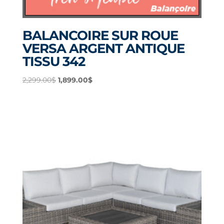
BALANCOIRE SUR ROUE
VERSA ARGENT ANTIQUE
TISSU 342
Le
Le
2,299.00
$
1,899.00
$
prix
prix
initial
actuel
était :
est :
2,299.00$.
1,899.00$.