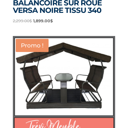
BALANCOIRE SUR ROUE
VERSA NOIRE TISSU 340
Le
Le
2,299.00
$
1,899.00
$
prix
prix
initial
actuel
était :
est :
Promo !
2,299.00$.
1,899.00$.