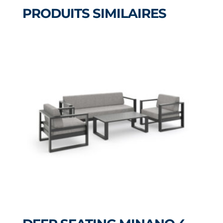
TISSU
PRODUITS SIMILAIRES
340
(GRIS)