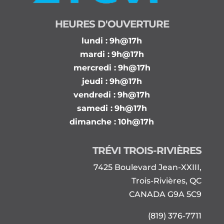
HEURES D'OUVERTURE
lundi :
9h@17h
mardi :
9h@17h
mercredi :
9h@17h
jeudi :
9h@17h
vendredi :
9h@17h
samedi :
9h@17h
dimanche :
10h@17h
TRÉVI TROIS-RIVIÈRES
7425 Boulevard Jean-XXIII,
Trois-Rivières, QC
CANADA G9A 5C9
(819) 376-7711