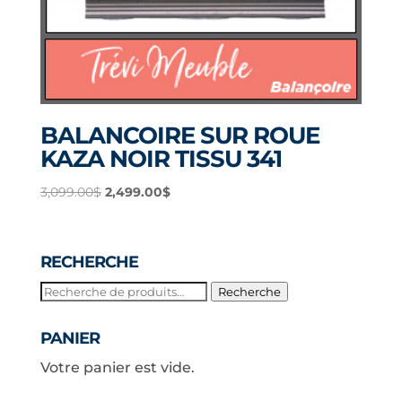
BALANCOIRE SUR ROUE
KAZA NOIR TISSU 341
Le
Le
3,099.00
$
2,499.00
$
prix
prix
initial
actuel
était :
est :
RECHERCHE
3,099.00$.
2,499.00$.
Recherche
Recherche
pour :
PANIER
Votre panier est vide.