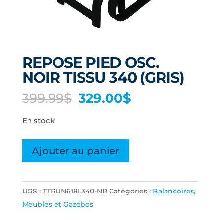
REPOSE PIED OSC.
NOIR TISSU 340 (GRIS)
Le
Le
399.99
$
329.00
$
prix
prix
En stock
initial
actuel
était :
est :
quantité
399.99$.
329.00$.
Ajouter au panier
de
REPOSE
PIED
UGS :
TTRUN618L340-NR
Catégories :
Balancoires
,
OSC.
Meubles et Gazébos
NOIR