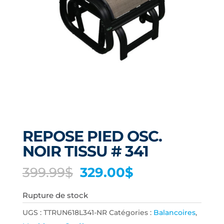
REPOSE PIED OSC.
NOIR TISSU # 341
Le
Le
399.99
$
329.00
$
prix
prix
Rupture de stock
initial
actuel
était :
est :
UGS :
TTRUN618L341-NR
Catégories :
Balancoires
,