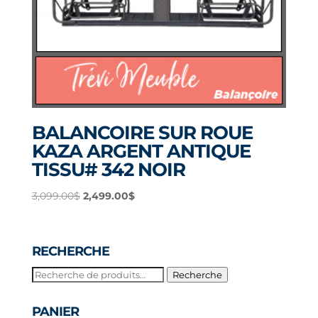
BALANCOIRE SUR ROUE
KAZA ARGENT ANTIQUE
TISSU# 342 NOIR
Le
Le
3,099.00
$
2,499.00
$
prix
prix
initial
actuel
était :
est :
RECHERCHE
3,099.00$.
2,499.00$.
Recherche
Recherche
pour :
PANIER