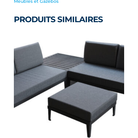
399.99$.
329.00$.
Meubles et Gazébos
PRODUITS SIMILAIRES