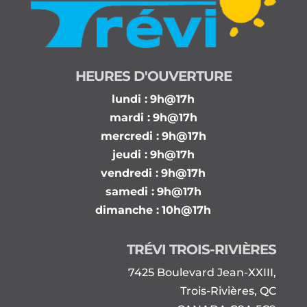
HEURES D'OUVERTURE
lundi :
9h@17h
mardi :
9h@17h
mercredi :
9h@17h
jeudi :
9h@17h
vendredi :
9h@17h
samedi :
9h@17h
dimanche :
10h@17h
TRÉVI TROIS-RIVIÈRES
7425 Boulevard Jean-XXIII,
Trois-Rivières, QC