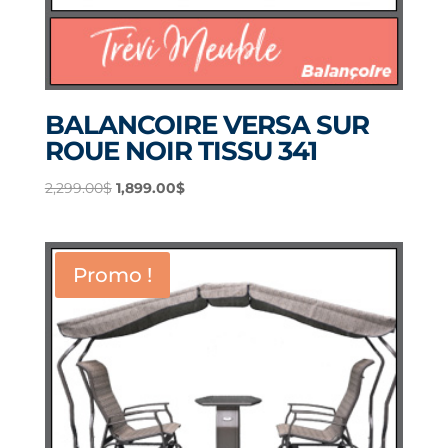
BALANCOIRE VERSA SUR
ROUE NOIR TISSU 341
Le
Le
2,299.00
$
1,899.00
$
prix
prix
initial
actuel
était :
est :
Promo !
2,299.00$.
1,899.00$.