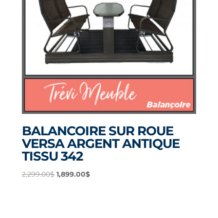
BALANCOIRE SUR ROUE
VERSA ARGENT ANTIQUE
TISSU 342
Le
Le
2,299.00
$
1,899.00
$
prix
prix
initial
actuel
était :
est :