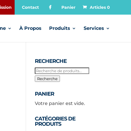
ssion
Contact
Panier
Articles 0
gne
À Propos
Produits
Services
RECHERCHE
Recherche
pour :
Recherche
PANIER
Votre panier est vide.
CATÉGORIES DE
PRODUITS