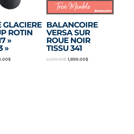
 GLACIERE
BALANCOIRE
P ROTIN
VERSA SUR
7 »
ROUE NOIR
3 »
TISSU 341
Le
Le
Le
9.00
$
2,299.00
$
1,899.00
$
x
prix
prix
prix
tial
actuel
initial
actuel
it :
est :
était :
est :
9.99$.
179.00$.
2,299.00$.
1,899.00$.