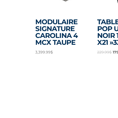
MODULAIRE
TABLE
SIGNATURE
POP U
CAROLINA 4
NOIR 1
MCX TAUPE
X21 »3
Le
3,399.99
$
229.99
$
17
pri
ini
éta
22