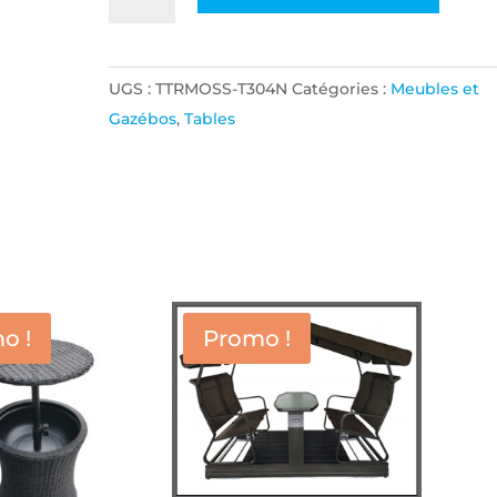
de
TABLE
38
UGS :
TTRMOSS-T304N
Catégories :
Meubles et
X
Gazébos
,
Tables
60
ALUMINIUM
NOIR
o !
Promo !