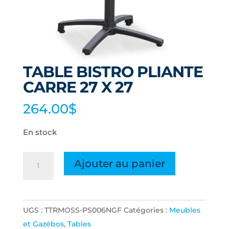
TABLE BISTRO PLIANTE
CARRE 27 X 27
264.00
$
En stock
quantité
Ajouter au panier
de
TABLE
BISTRO
UGS :
TTRMOSS-PS006NGF
Catégories :
Meubles
PLIANTE
et Gazébos
,
Tables
CARRE