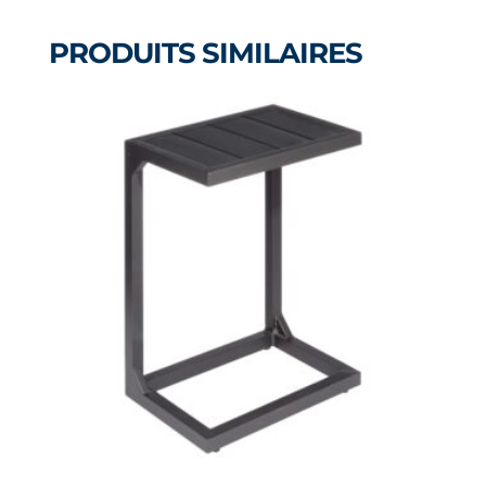
27
PRODUITS SIMILAIRES
X
27