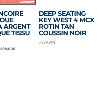
NCOIRE
DEEP SEATING
ROUE
KEY WEST 4 MCX
A ARGENT
ROTIN TAN
UE TISSU
COUSSIN NOIR
3,299.99
$
e
Le
,899.00
$
rix
prix
nitial
actuel
tait :
est :
,299.00$.
1,899.00$.