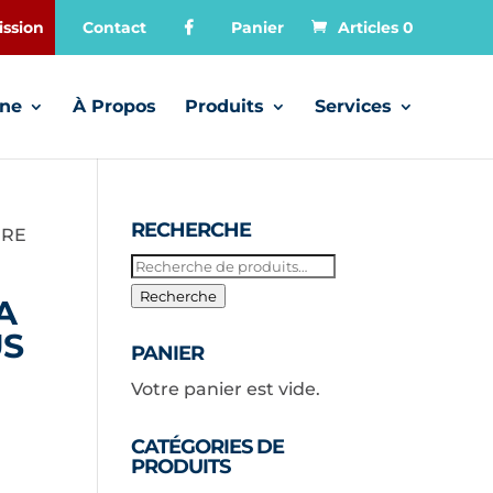
ssion
Contact
Panier
Articles 0
gne
À Propos
Produits
Services
RECHERCHE
RRE
Recherche
pour :
Recherche
A
US
PANIER
Votre panier est vide.
CATÉGORIES DE
PRODUITS