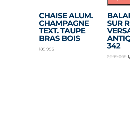
CHAISE ALUM.
BALA
CHAMPAGNE
SUR 
TEXT. TAUPE
VERS
BRAS BOIS
ANTIQ
342
189.99
$
L
2,299.00
$
1
p
i
é
2