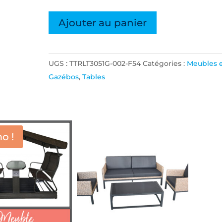
quantité
Ajouter au panier
de
TABLE
DE
UGS :
TTRLT3051G-002-F54
Catégories :
Meubles 
BAR
Gazébos
,
Tables
ANTIGUA
29.5''
X
51''
o !
GRIS
DESSUS
VERRE
TREMPE