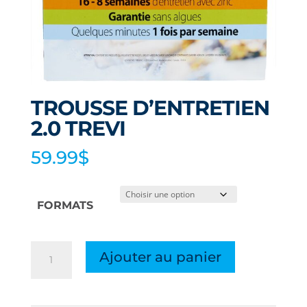
TROUSSE D’ENTRETIEN
2.0 TREVI
59.99
$
FORMATS
quantité
Ajouter au panier
de
TROUSSE
D'ENTRETIEN