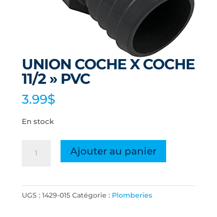
UNION COCHE X COCHE
11/2 » PVC
3.99
$
En stock
quantité
Ajouter au panier
de
UNION
COCHE
UGS :
1429-015
Catégorie :
Plomberies
X
COCHE