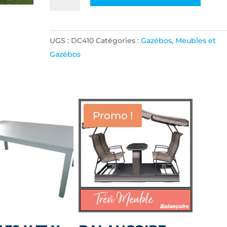
de
VERANDA
11
UGS :
DC410
Catégories :
Gazébos
,
Meubles et
X
Gazébos
11
POUR
BAKER
DE
11
Promo !
X
14