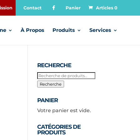
ssion
Contact
Panier
Articles 0
gne
À Propos
Produits
Services
RECHERCHE
Recherche
pour :
Recherche
PANIER
Votre panier est vide.
CATÉGORIES DE
PRODUITS