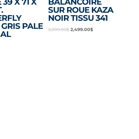
39 X 71 X
BALANCOIRE
.
SUR ROUE KAZA
ERFLY
NOIR TISSU 341
GRIS PALE
Le
Le
3,099.00
$
2,499.00
$
AL
prix
prix
initial
actuel
était :
est :
3,099.00$.
2,499.00$.