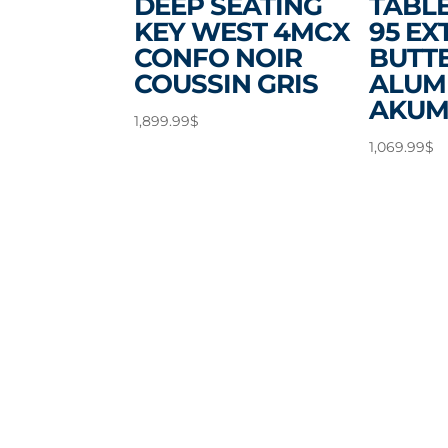
DEEP SEATING
TABLE 
KEY WEST 4MCX
95 EXT
CONFO NOIR
BUTT
COUSSIN GRIS
ALUM 
AKUM
1,899.99
$
1,069.99
$