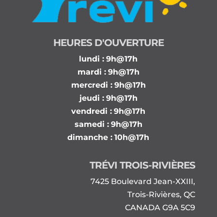
HEURES D'OUVERTURE
lundi :
9h@17h
mardi :
9h@17h
mercredi :
9h@17h
jeudi :
9h@17h
vendredi :
9h@17h
samedi :
9h@17h
dimanche :
10h@17h
TRÉVI TROIS-RIVIÈRES
7425 Boulevard Jean-XXIII,
Trois-Rivières, QC
CANADA G9A 5C9