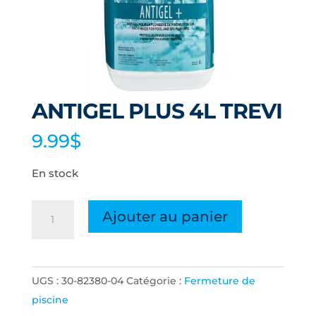
ANTIGEL PLUS 4L TREVI
9.99
$
En stock
quantité
Ajouter au panier
de
ANTIGEL
PLUS
UGS :
30-82380-04
Catégorie :
Fermeture de
4L
piscine
TREVI