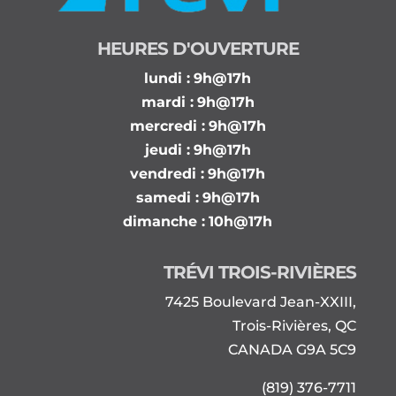
HEURES D'OUVERTURE
lundi :
9h@17h
mardi :
9h@17h
mercredi :
9h@17h
jeudi :
9h@17h
vendredi :
9h@17h
samedi :
9h@17h
dimanche :
10h@17h
TRÉVI TROIS-RIVIÈRES
7425 Boulevard Jean-XXIII,
Trois-Rivières, QC
CANADA G9A 5C9
(819) 376-7711