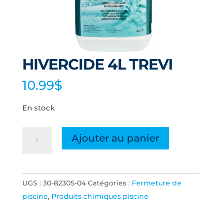
HIVERCIDE 4L TREVI
10.99
$
En stock
quantité
Ajouter au panier
de
HIVERCIDE
4L
UGS :
30-82305-04
Catégories :
Fermeture de
TREVI
piscine
,
Produits chimiques piscine