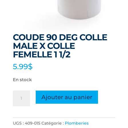
COUDE 90 DEG COLLE
MALE X COLLE
FEMELLE 1 1/2
5.99
$
En stock
quantité
Ajouter au panier
de
COUDE
90
UGS :
409-015
Catégorie :
Plomberies
DEG