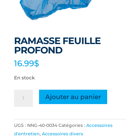
RAMASSE FEUILLE
PROFOND
16.99
$
En stock
quantité
Ajouter au panier
de
RAMASSE
FEUILLE
UGS :
NNG-40-0034
Catégories :
Accessoires
PROFOND
d'entretien
,
Accessoires divers