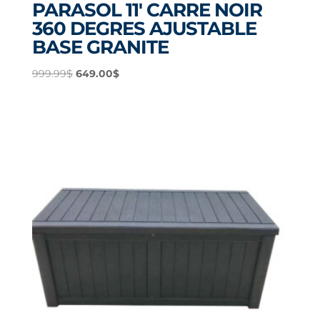
PARASOL 11′ CARRE NOIR
360 DEGRES AJUSTABLE
BASE GRANITE
Le
Le
999.99
$
649.00
$
prix
prix
initial
actuel
était :
est :
999.99$.
649.00$.